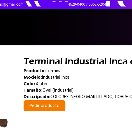
ues@gmail.com
4629-0400
/
6062-5204
Terminal Industrial Inca 
Producto:
Terminal
Modelo:
Industrial Inca
Color:
Cobre
Tamaño:
Oval (Industrial)
Descripción:
COLORES: NEGRO MARTILLADO, COBRE 
Pedir producto