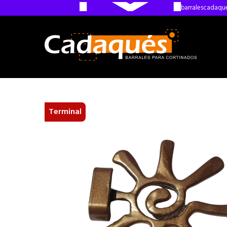
barralescadaq
Terminal