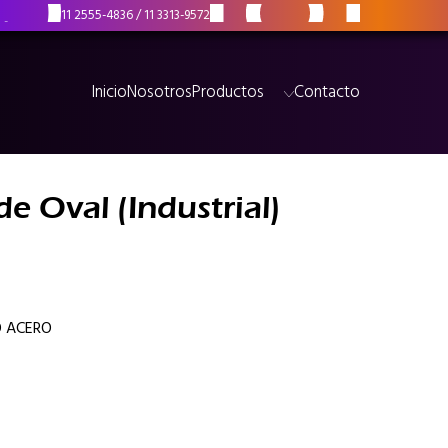
11 2555-4836
/
11 3313-9572
Inicio
Nosotros
Productos
Contacto
de Oval (Industrial)
O ACERO