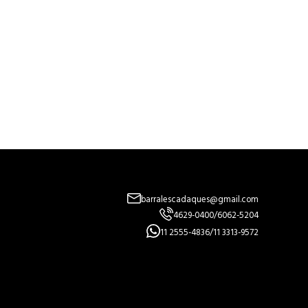
barralescadaques@gmail.com
4629-0400
/
6062-5204
11 2555-4836
/
11 3313-9572